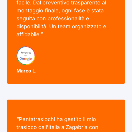
facile. Dal preventivo trasparente al
montaggio finale, ogni fase è stata
seguita con professionalità e
disponibilità. Un team organizzato e
affidabile.”
Marco L.
“Pentatraslochi ha gestito il mio
trasloco dall’Italia a Zagabria con