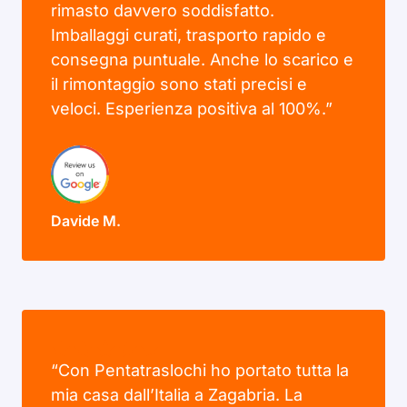
rimasto davvero soddisfatto.
Imballaggi curati, trasporto rapido e
consegna puntuale. Anche lo scarico e
il rimontaggio sono stati precisi e
veloci. Esperienza positiva al 100%.”
Davide M.
“Con Pentatraslochi ho portato tutta la
mia casa dall’Italia a Zagabria. La