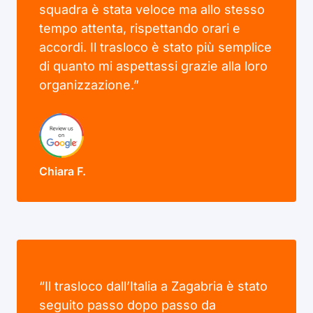
squadra è stata veloce ma allo stesso
tempo attenta, rispettando orari e
accordi. Il trasloco è stato più semplice
di quanto mi aspettassi grazie alla loro
organizzazione.”
Chiara F.
“Il trasloco dall’Italia a Zagabria è stato
seguito passo dopo passo da