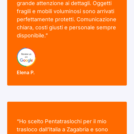
grande attenzione ai dettagli. Oggetti
fragili e mobili voluminosi sono arrivati
perfettamente protetti. Comunicazione
chiara, costi giusti e personale sempre
disponibile.”
Elena P.
“Ho scelto Pentatraslochi per il mio
trasloco dall’Italia a Zagabria e sono