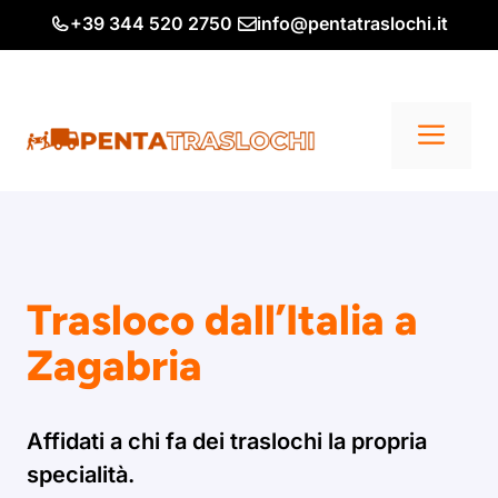
Vai
+39 344 520 2750
info@pentatraslochi.it
al
contenuto
Me
Trasloco dall’Italia a
Zagabria
Affidati a chi fa dei traslochi la propria
specialità.