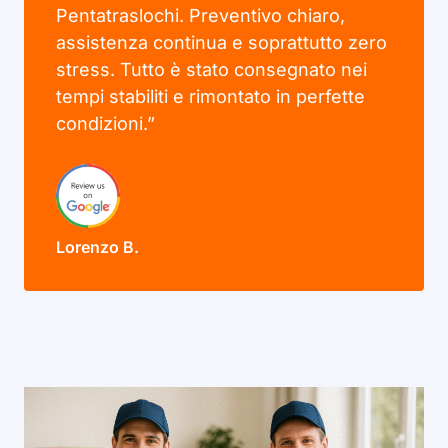
Pentatraslochi. Preventivo chiaro,
assistenza continua e soprattutto zero
stress. Tutto è stato consegnato nei
tempi stabiliti e rimontato in perfette
condizioni.”
Lorenzo B.