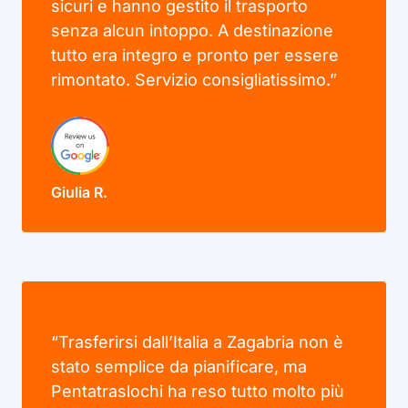
sicuri e hanno gestito il trasporto
senza alcun intoppo. A destinazione
tutto era integro e pronto per essere
rimontato. Servizio consigliatissimo.”
Giulia R.
“Trasferirsi dall’Italia a Zagabria non è
stato semplice da pianificare, ma
Pentatraslochi ha reso tutto molto più