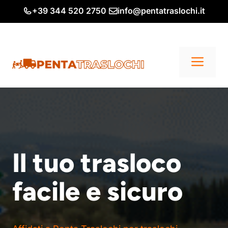
Vai
+39 344 520 2750
info@pentatraslochi.it
al
contenuto
Me
Il tuo trasloco
facile e sicuro