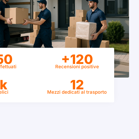
50
+120
fettuati
Recensioni positive
k
12
elici
Mezzi dedicati al trasporto