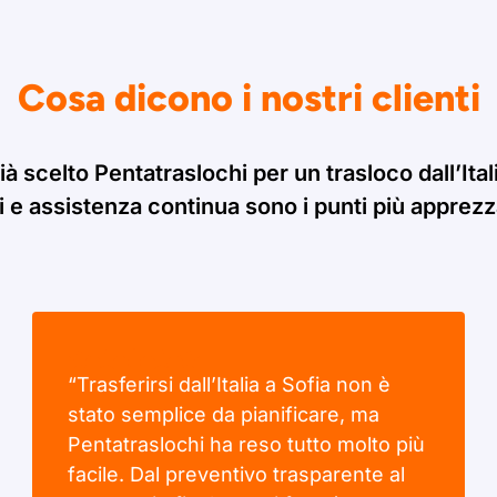
Cosa dicono i nostri clienti
à scelto Pentatraslochi per un trasloco dall’Ital
i e assistenza continua sono i punti più apprezzat
“Trasferirsi dall’Italia a Sofia non è
stato semplice da pianificare, ma
Pentatraslochi ha reso tutto molto più
facile. Dal preventivo trasparente al