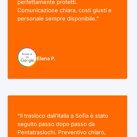
perfettamente protetti.
Comunicazione chiara, costi giusti e
personale sempre disponibile.”
Elena P.
“Il trasloco dall’Italia a Sofia è stato
seguito passo dopo passo da
Pentatraslochi. Preventivo chiaro,