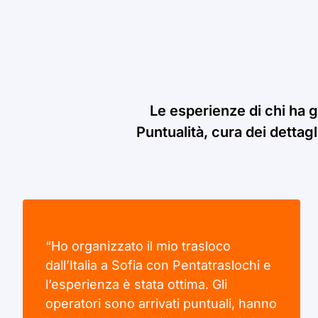
Le esperienze di chi ha gi
Puntualità, cura dei dettagl
“Ho organizzato il mio trasloco
dall’Italia a Sofia con Pentatraslochi e
l’esperienza è stata ottima. Gli
operatori sono arrivati puntuali, hanno