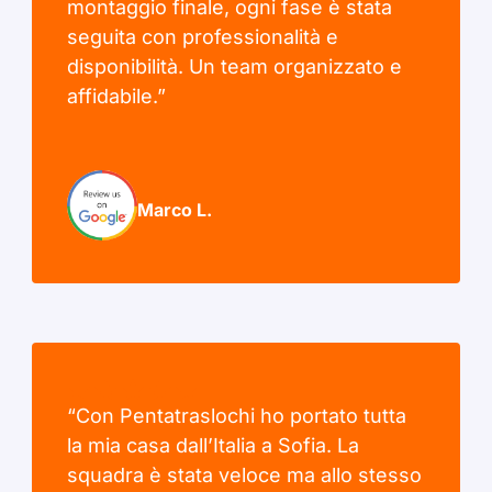
montaggio finale, ogni fase è stata
seguita con professionalità e
disponibilità. Un team organizzato e
affidabile.”
Marco L.
“Con Pentatraslochi ho portato tutta
la mia casa dall’Italia a Sofia. La
squadra è stata veloce ma allo stesso