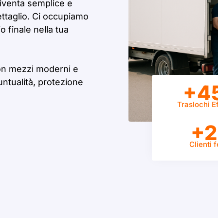
iventa semplice e
ettaglio. Ci occupiamo
 finale nella tua
on mezzi moderni e
untualità, protezione
+4
Traslochi Ef
+2
Clienti f