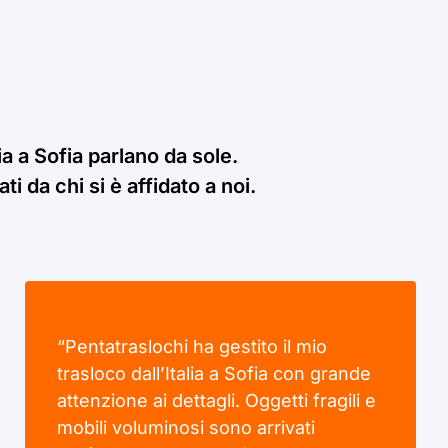
ia a Sofia parlano da sole.
i da chi si è affidato a noi.
“Pentatraslochi ha gestito il mio
trasloco dall’Italia a Sofia con grande
attenzione ai dettagli. Oggetti fragili e
mobili voluminosi sono arrivati