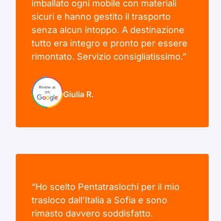
imballato ogni mobile con materiali
sicuri e hanno gestito il trasporto
senza alcun intoppo. A destinazione
tutto era integro e pronto per essere
rimontato. Servizio consigliatissimo.”
Giulia R.
“Ho scelto Pentatraslochi per il mio
trasloco dall’Italia a Sofia e sono
rimasto davvero soddisfatto.