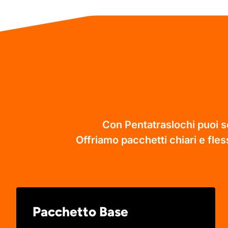
Con Pentatraslochi puoi sce
Offriamo pacchetti chiari e fless
Pacchetto Base