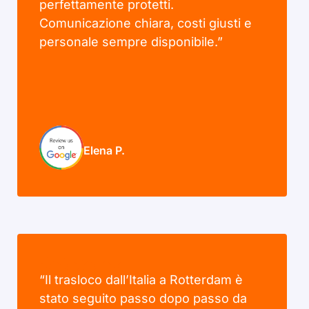
perfettamente protetti.
Comunicazione chiara, costi giusti e
personale sempre disponibile.”
Elena P.
“Il trasloco dall’Italia a Rotterdam è
stato seguito passo dopo passo da