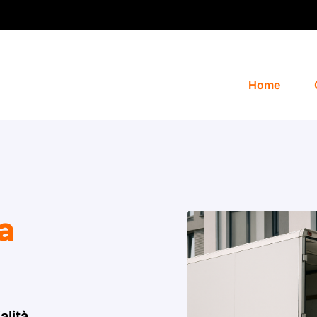
Home
 a
alità.