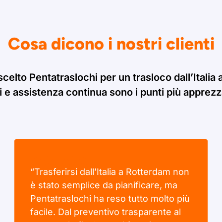
Cosa dicono i nostri clienti
scelto Pentatraslochi per un trasloco dall’Italia
i e assistenza continua sono i punti più apprezzat
“Trasferirsi dall’Italia a Rotterdam non
è stato semplice da pianificare, ma
Pentatraslochi ha reso tutto molto più
facile. Dal preventivo trasparente al