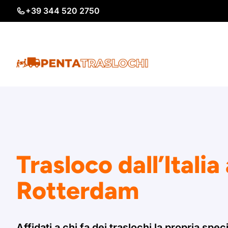
Vai
+39 344 520 2750
al
contenuto
Trasloco dall’Italia
Rotterdam
Affidati a chi fa dei traslochi la propria speci