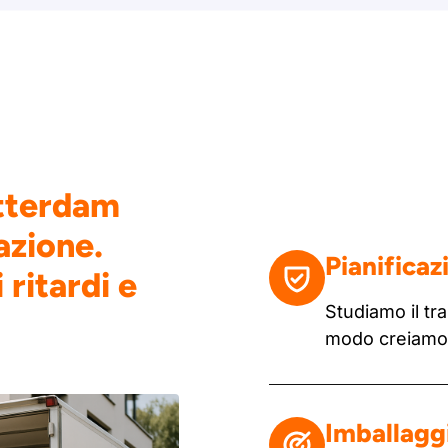
otterdam
azione.
Pianificaz
 ritardi e
Studiamo il tra
modo creiamo u
Imballaggi