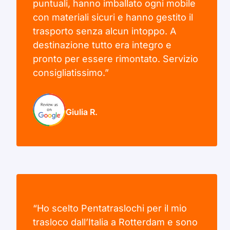
puntuali, hanno imballato ogni mobile
con materiali sicuri e hanno gestito il
trasporto senza alcun intoppo. A
destinazione tutto era integro e
pronto per essere rimontato. Servizio
consigliatissimo.”
Giulia R.
“Ho scelto Pentatraslochi per il mio
trasloco dall’Italia a Rotterdam e sono