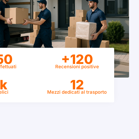
50
+120
fettuati
Recensioni positive
k
12
elici
Mezzi dedicati al trasporto