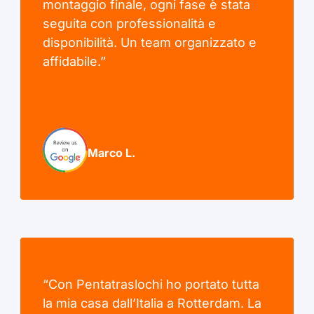
montaggio finale, ogni fase è stata
seguita con professionalità e
disponibilità. Un team organizzato e
affidabile.”
Marco L.
“Con Pentatraslochi ho portato tutta
la mia casa dall’Italia a Rotterdam. La