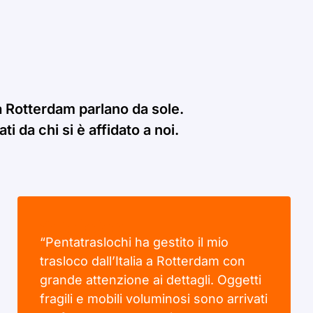
 a Rotterdam parlano da sole.
i da chi si è affidato a noi.
“Pentatraslochi ha gestito il mio
trasloco dall’Italia a Rotterdam con
grande attenzione ai dettagli. Oggetti
fragili e mobili voluminosi sono arrivati