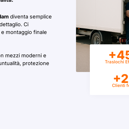
rdam
diventa semplice
dettaglio. Ci
 e montaggio finale
+4
on mezzi moderni e
Traslochi Ef
untualità, protezione
+2
Clienti f