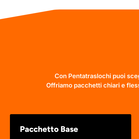
Con Pentatraslochi puoi scegl
Offriamo pacchetti chiari e fless
Pacchetto Base