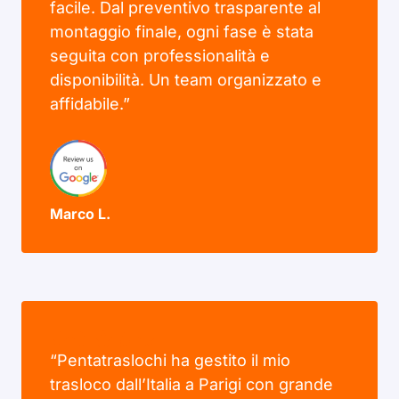
facile. Dal preventivo trasparente al
montaggio finale, ogni fase è stata
seguita con professionalità e
disponibilità. Un team organizzato e
affidabile.”
Marco L.
“Pentatraslochi ha gestito il mio
trasloco dall’Italia a Parigi con grande