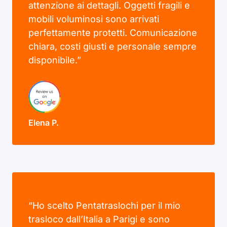
attenzione ai dettagli. Oggetti fragili e
mobili voluminosi sono arrivati
perfettamente protetti. Comunicazione
chiara, costi giusti e personale sempre
disponibile.”
Elena P.
“Ho scelto Pentatraslochi per il mio
trasloco dall’Italia a Parigi e sono