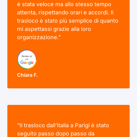
è stata veloce ma allo stesso tempo
attenta, rispettando orari e accordi. Il
trasloco è stato più semplice di quanto
mi aspettassi grazie alla loro
organizzazione.”
Chiara F.
“Il trasloco dall’Italia a Parigi è stato
seguito passo dopo passo da