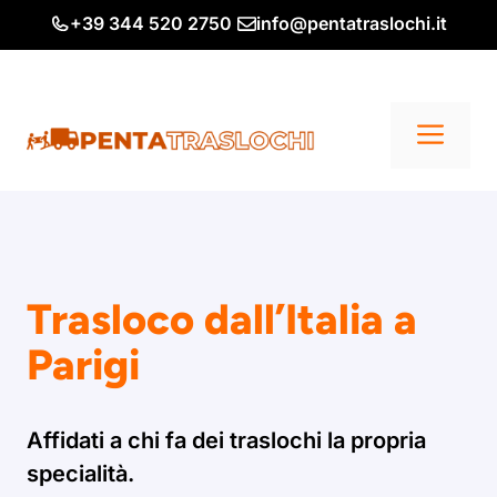
Vai
+39 344 520 2750
info@pentatraslochi.it
al
contenuto
Me
Trasloco dall’Italia a
Parigi
Affidati a chi fa dei traslochi la propria
specialità.