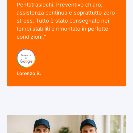
Pentatraslochi. Preventivo chiaro,
assistenza continua e soprattutto zero
stress. Tutto è stato consegnato nei
tempi stabiliti e rimontato in perfette
condizioni.”
Lorenzo B.