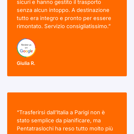
sicuri e hanno gestito il trasporto
senza alcun intoppo. A destinazione
tutto era integro e pronto per essere
rimontato. Servizio consigliatissimo.”
Giulia R.
“Trasferirsi dall’Italia a Parigi non è
stato semplice da pianificare, ma
Pentatraslochi ha reso tutto molto più