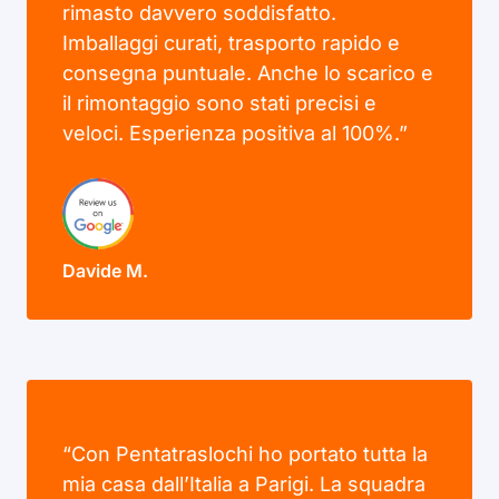
rimasto davvero soddisfatto.
Imballaggi curati, trasporto rapido e
consegna puntuale. Anche lo scarico e
il rimontaggio sono stati precisi e
veloci. Esperienza positiva al 100%.”
Davide M.
“Con Pentatraslochi ho portato tutta la
mia casa dall’Italia a Parigi. La squadra