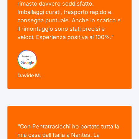
rimasto davvero soddisfatto.
Imballaggi curati, trasporto rapido e
consegna puntuale. Anche lo scarico e
il rimontaggio sono stati precisi e
veloci. Esperienza positiva al 100%.”
Davide M.
“Con Pentatraslochi ho portato tutta la
mia casa dall’Italia a Nantes. La