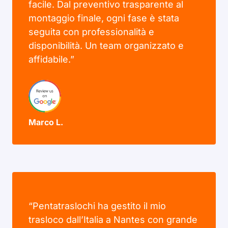
facile. Dal preventivo trasparente al
montaggio finale, ogni fase è stata
seguita con professionalità e
disponibilità. Un team organizzato e
affidabile.”
Marco L.
“Pentatraslochi ha gestito il mio
trasloco dall’Italia a Nantes con grande