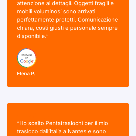
attenzione ai dettagli. Oggetti fragili e
mobili voluminosi sono arrivati
perfettamente protetti. Comunicazione
chiara, costi giusti e personale sempre
disponibile.”
Elena P.
“Ho scelto Pentatraslochi per il mio
trasloco dall’Italia a Nantes e sono