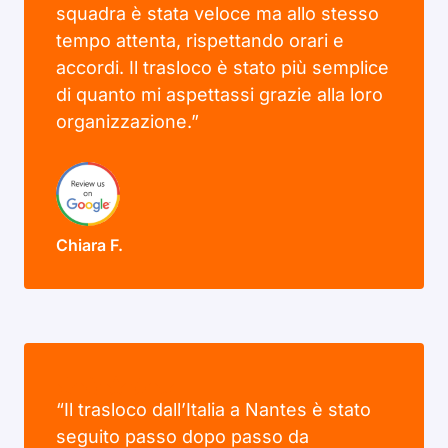
squadra è stata veloce ma allo stesso
tempo attenta, rispettando orari e
accordi. Il trasloco è stato più semplice
di quanto mi aspettassi grazie alla loro
organizzazione.”
Chiara F.
“Il trasloco dall’Italia a Nantes è stato
seguito passo dopo passo da