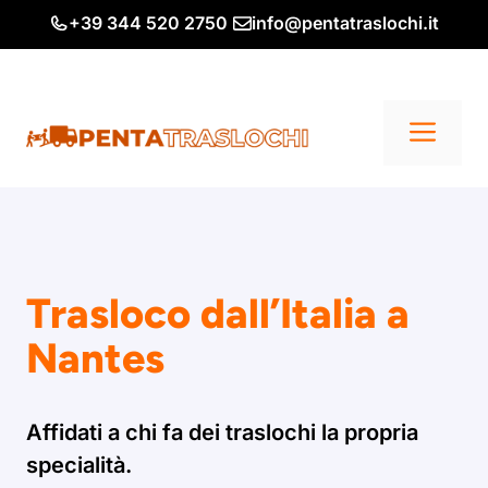
Vai
+39 344 520 2750
info@pentatraslochi.it
al
contenuto
Me
Trasloco dall’Italia a
Nantes
Affidati a chi fa dei traslochi la propria
specialità.