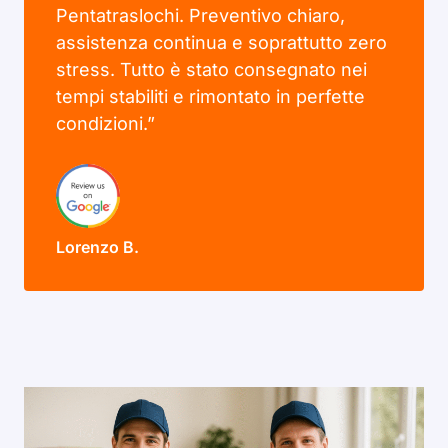
Pentatraslochi. Preventivo chiaro,
assistenza continua e soprattutto zero
stress. Tutto è stato consegnato nei
tempi stabiliti e rimontato in perfette
condizioni.”
Lorenzo B.