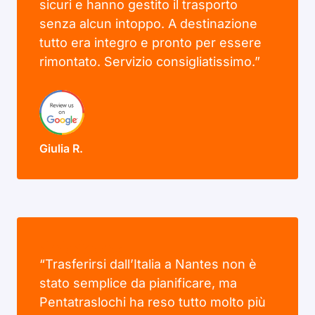
sicuri e hanno gestito il trasporto
senza alcun intoppo. A destinazione
tutto era integro e pronto per essere
rimontato. Servizio consigliatissimo.”
Giulia R.
“Trasferirsi dall’Italia a Nantes non è
stato semplice da pianificare, ma
Pentatraslochi ha reso tutto molto più