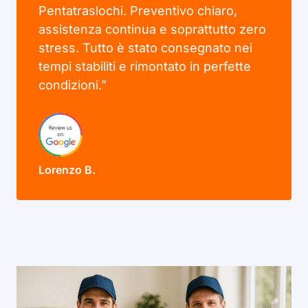
Pentatraslochi. Preventivo chiaro,
assistenza continua e soprattutto zero
stress. Tutto è stato consegnato nei
tempi stabiliti e rimontato in perfette
condizioni.”
Lorenzo B.