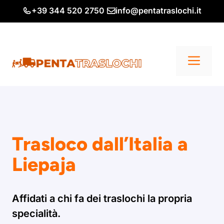
Vai
+39 344 520 2750
info@pentatraslochi.it
al
contenuto
Me
Trasloco dall’Italia a
Liepaja
Affidati a chi fa dei traslochi la propria
specialità.