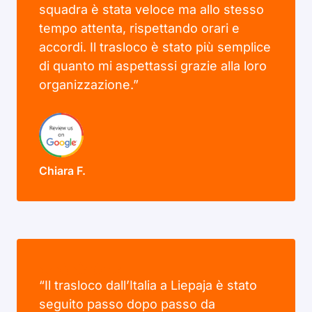
squadra è stata veloce ma allo stesso
tempo attenta, rispettando orari e
accordi. Il trasloco è stato più semplice
di quanto mi aspettassi grazie alla loro
organizzazione.”
Chiara F.
“Il trasloco dall’Italia a Liepaja è stato
seguito passo dopo passo da