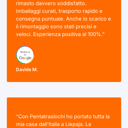
rimasto davvero soddisfatto.
Imballaggi curati, trasporto rapido e
consegna puntuale. Anche lo scarico e
il rimontaggio sono stati precisi e
veloci. Esperienza positiva al 100%.”
Davide M.
“Con Pentatraslochi ho portato tutta la
mia casa dall’Italia a Liepaja. La