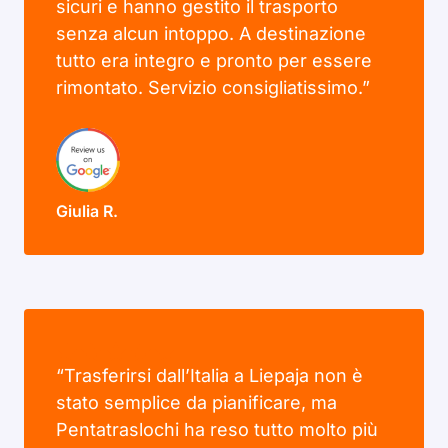
sicuri e hanno gestito il trasporto
senza alcun intoppo. A destinazione
tutto era integro e pronto per essere
rimontato. Servizio consigliatissimo.”
Giulia R.
“Trasferirsi dall’Italia a Liepaja non è
stato semplice da pianificare, ma
Pentatraslochi ha reso tutto molto più