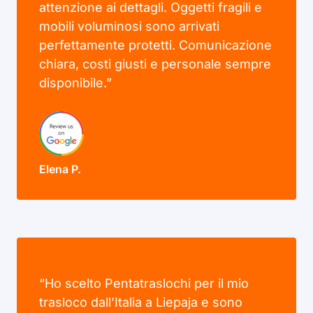
attenzione ai dettagli. Oggetti fragili e
mobili voluminosi sono arrivati
perfettamente protetti. Comunicazione
chiara, costi giusti e personale sempre
disponibile.”
Elena P.
“Ho scelto Pentatraslochi per il mio
trasloco dall’Italia a Liepaja e sono