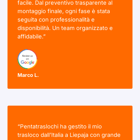
facile. Dal preventivo trasparente al
montaggio finale, ogni fase è stata
seguita con professionalità e
disponibilità. Un team organizzato e
affidabile.”
Marco L.
“Pentatraslochi ha gestito il mio
trasloco dall’Italia a Liepaja con grande