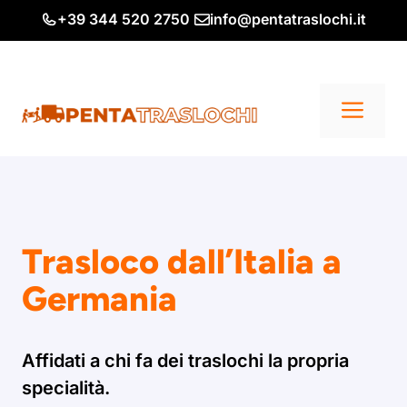
Vai
+39 344 520 2750
info@pentatraslochi.it
al
contenuto
Me
Trasloco dall’Italia a
Germania
Affidati a chi fa dei traslochi la propria
specialità.