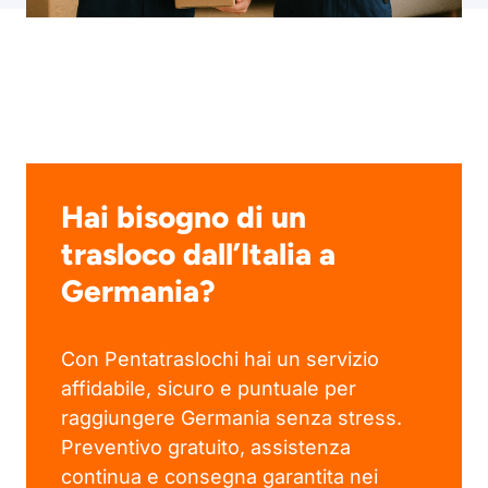
Hai bisogno di un
trasloco dall’Italia a
Germania?
Con Pentatraslochi hai un servizio
affidabile, sicuro e puntuale per
raggiungere Germania senza stress.
Preventivo gratuito, assistenza
continua e consegna garantita nei