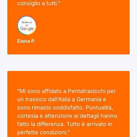
consiglio a tutti.”
Elena P.
“Mi sono affidato a Pentatraslochi per
un trasloco dall’Italia a Germania e
sono rimasto soddisfatto. Puntualità,
cortesia e attenzione ai dettagli hanno
fatto la differenza. Tutto è arrivato in
perfette condizioni.”