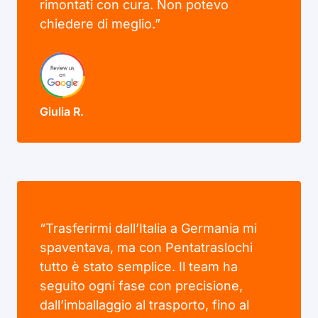
rimontati con cura. Non potevo
chiedere di meglio.”
Giulia R.
“Trasferirmi dall’Italia a Germania mi
spaventava, ma con Pentatraslochi
tutto è stato semplice. Il team ha
seguito ogni fase con precisione,
dall’imballaggio al trasporto, fino al