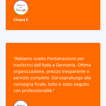
Chiara F.
“Abbiamo scelto Pentatraslochi per
trasferirci dall’Italia a Germania. Ottima
organizzazione, prezzo trasparente e
servizio completo. Dal sopralluogo alla
consegna finale, tutto è stato seguito
con professionalità.”