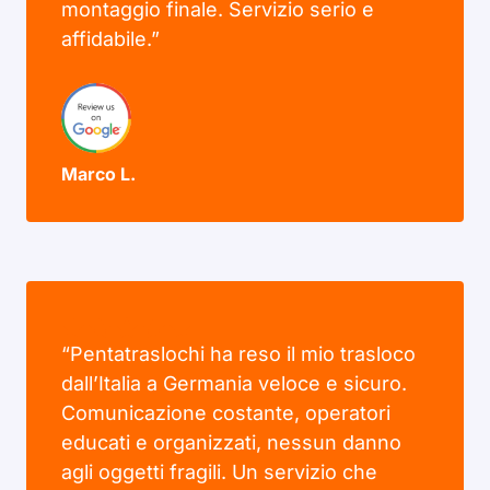
montaggio finale. Servizio serio e
affidabile.”
Marco L.
“Pentatraslochi ha reso il mio trasloco
dall’Italia a Germania veloce e sicuro.
Comunicazione costante, operatori
educati e organizzati, nessun danno
agli oggetti fragili. Un servizio che