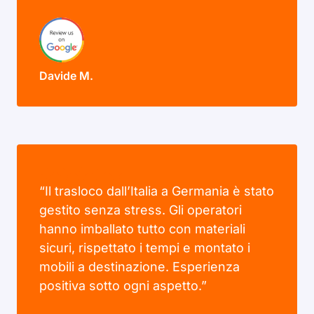
Davide M.
“Il trasloco dall’Italia a Germania è stato
gestito senza stress. Gli operatori
hanno imballato tutto con materiali
sicuri, rispettato i tempi e montato i
mobili a destinazione. Esperienza
positiva sotto ogni aspetto.”