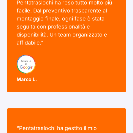
Pentatraslochi ha reso tutto molto più
facile. Dal preventivo trasparente al
montaggio finale, ogni fase è stata
seguita con professionalità e
disponibilità. Un team organizzato e
affidabile.”
Marco L.
“Pentatraslochi ha gestito il mio