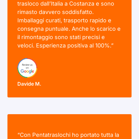
trasloco dall’Italia a Costanza e sono
rimasto davvero soddisfatto.
Imballaggi curati, trasporto rapido e
consegna puntuale. Anche lo scarico e
il rimontaggio sono stati precisi e
veloci. Esperienza positiva al 100%.”
Davide M.
“Con Pentatraslochi ho portato tutta la