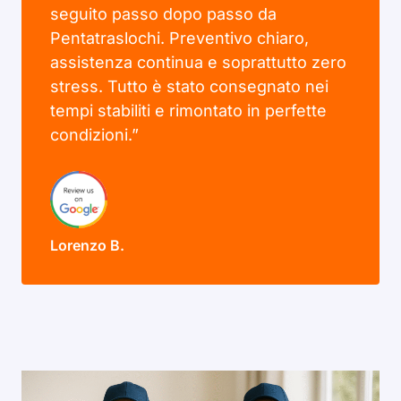
seguito passo dopo passo da
Pentatraslochi. Preventivo chiaro,
assistenza continua e soprattutto zero
stress. Tutto è stato consegnato nei
tempi stabiliti e rimontato in perfette
condizioni.”
Lorenzo B.