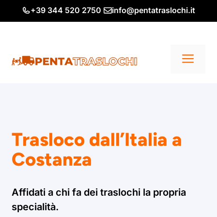
Vai
+39 344 520 2750
info@pentatraslochi.it
al
contenuto
Me
Trasloco dall’Italia a
Costanza
Affidati a chi fa dei traslochi la propria
specialità.