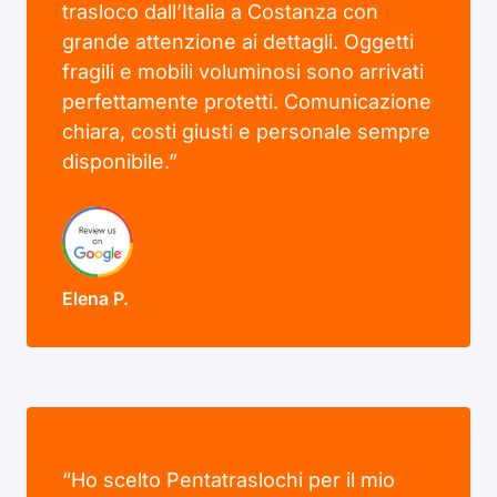
trasloco dall’Italia a Costanza con
grande attenzione ai dettagli. Oggetti
fragili e mobili voluminosi sono arrivati
perfettamente protetti. Comunicazione
chiara, costi giusti e personale sempre
disponibile.”
Elena P.
“Ho scelto Pentatraslochi per il mio