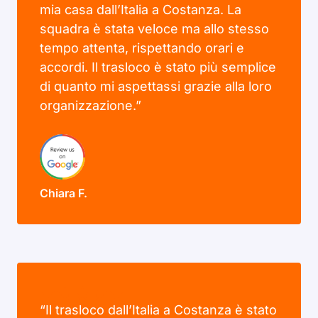
mia casa dall’Italia a Costanza. La
squadra è stata veloce ma allo stesso
tempo attenta, rispettando orari e
accordi. Il trasloco è stato più semplice
di quanto mi aspettassi grazie alla loro
organizzazione.”
Chiara F.
“Il trasloco dall’Italia a Costanza è stato