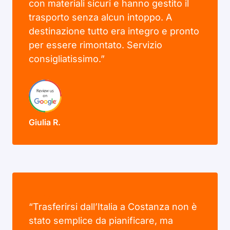
con materiali sicuri e hanno gestito il
trasporto senza alcun intoppo. A
destinazione tutto era integro e pronto
per essere rimontato. Servizio
consigliatissimo.”
Giulia R.
“Trasferirsi dall’Italia a Costanza non è
stato semplice da pianificare, ma