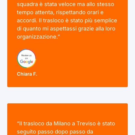
squadra è stata veloce ma allo stesso
tempo attenta, rispettando orari e
accordi. Il trasloco è stato più semplice
di quanto mi aspettassi grazie alla loro
organizzazione.”
Chiara F.
“Il trasloco da Milano a Treviso è stato
seguito passo dopo passo da