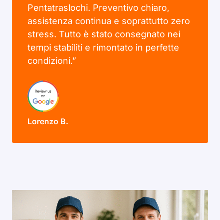
Pentatraslochi. Preventivo chiaro,
assistenza continua e soprattutto zero
stress. Tutto è stato consegnato nei
tempi stabiliti e rimontato in perfette
condizioni.”
Lorenzo B.