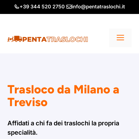
Vai
+39 344 520 2750
info@pentatraslochi.it
al
contenuto
Me
Trasloco da Milano a
Treviso
Affidati a chi fa dei traslochi la propria
specialità.