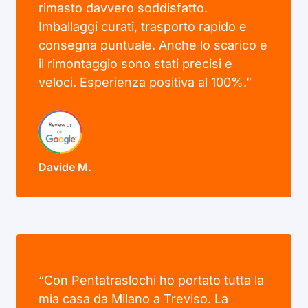
rimasto davvero soddisfatto.
Imballaggi curati, trasporto rapido e
consegna puntuale. Anche lo scarico e
il rimontaggio sono stati precisi e
veloci. Esperienza positiva al 100%.”
Davide M.
“Con Pentatraslochi ho portato tutta la
mia casa da Milano a Treviso. La