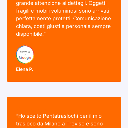
grande attenzione ai dettagli. Oggetti
fragili e mobili voluminosi sono arrivati
perfettamente protetti. Comunicazione
chiara, costi giusti e personale sempre
disponibile.”
Elena P.
“Ho scelto Pentatraslochi per il mio
trasloco da Milano a Treviso e sono