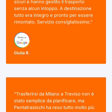
sicuri e hanno gestito il trasporto
senza alcun intoppo. A destinazione
tutto era integro e pronto per essere
rimontato. Servizio consigliatissimo.”
Giulia R.
“Trasferirsi da Milano a Treviso non è
stato semplice da pianificare, ma
Pentatraslochi ha reso tutto molto più