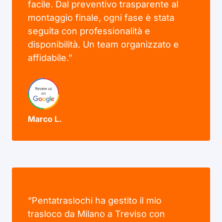
facile. Dal preventivo trasparente al
montaggio finale, ogni fase è stata
seguita con professionalità e
disponibilità. Un team organizzato e
affidabile.”
Marco L.
“Pentatraslochi ha gestito il mio
trasloco da Milano a Treviso con