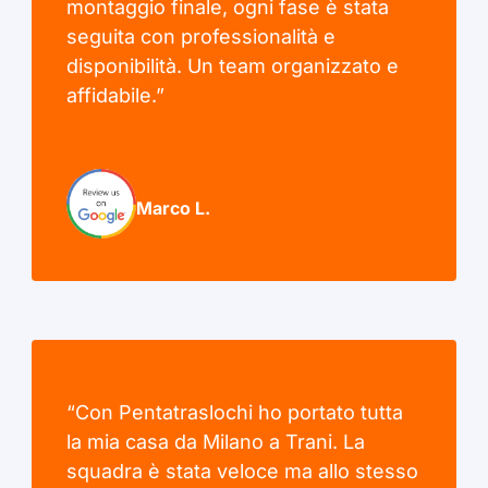
montaggio finale, ogni fase è stata
seguita con professionalità e
disponibilità. Un team organizzato e
affidabile.”
Marco L.
“Con Pentatraslochi ho portato tutta
la mia casa da Milano a Trani. La
squadra è stata veloce ma allo stesso