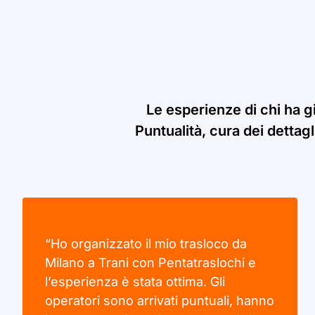
Le esperienze di chi ha g
Puntualità, cura dei dettagl
“Ho organizzato il mio trasloco da
Milano a Trani con Pentatraslochi e
l’esperienza è stata ottima. Gli
operatori sono arrivati puntuali, hanno