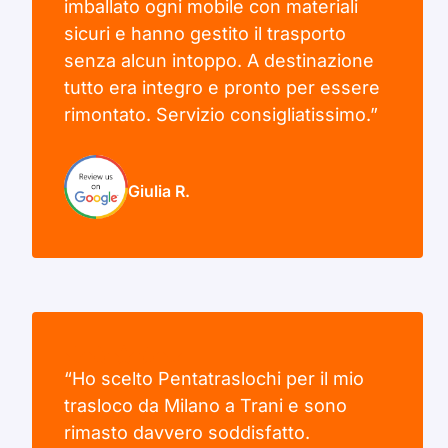
imballato ogni mobile con materiali
sicuri e hanno gestito il trasporto
senza alcun intoppo. A destinazione
tutto era integro e pronto per essere
rimontato. Servizio consigliatissimo.”
Giulia R.
“Ho scelto Pentatraslochi per il mio
trasloco da Milano a Trani e sono
rimasto davvero soddisfatto.