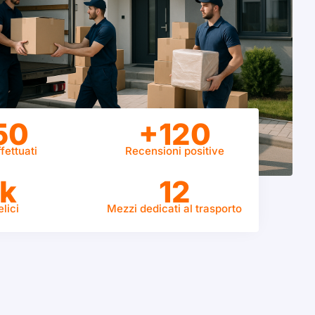
50
+120
fettuati
Recensioni positive
k
12
elici
Mezzi dedicati al trasporto