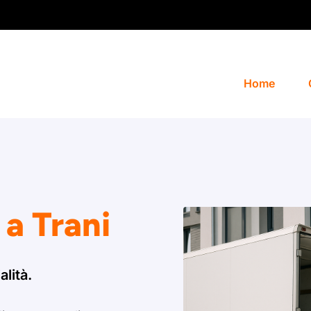
Home
 a Trani
alità.