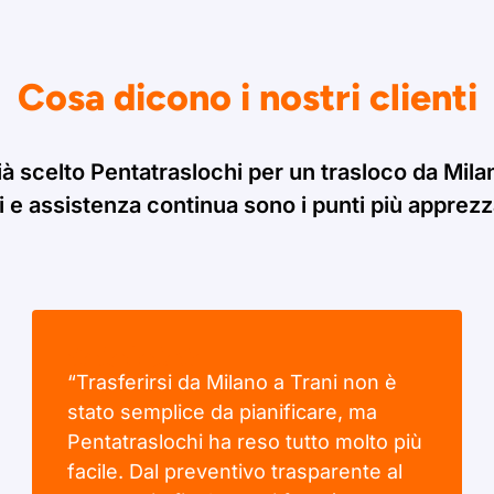
Cosa dicono i nostri clienti
ià scelto Pentatraslochi per un trasloco da Milan
i e assistenza continua sono i punti più apprezzat
“Trasferirsi da Milano a Trani non è
stato semplice da pianificare, ma
Pentatraslochi ha reso tutto molto più
facile. Dal preventivo trasparente al