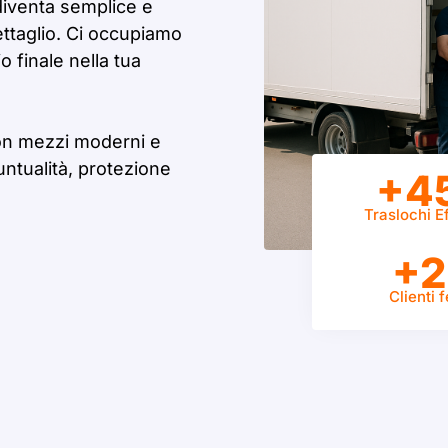
iventa semplice e
ettaglio. Ci occupiamo
 finale nella tua
on mezzi moderni e
untualità, protezione
+4
Traslochi Ef
+2
Clienti f