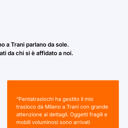
o a Trani parlano da sole.
i da chi si è affidato a noi.
“Pentatraslochi ha gestito il mio
trasloco da Milano a Trani con grande
attenzione ai dettagli. Oggetti fragili e
mobili voluminosi sono arrivati