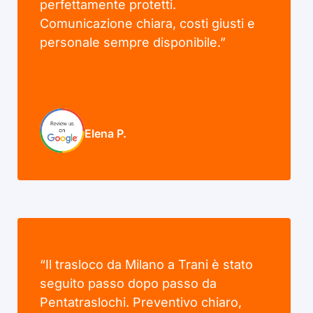
perfettamente protetti.
Comunicazione chiara, costi giusti e
personale sempre disponibile.”
Elena P.
“Il trasloco da Milano a Trani è stato
seguito passo dopo passo da
Pentatraslochi. Preventivo chiaro,