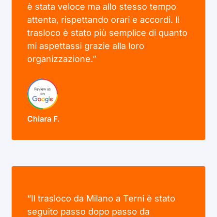
è stata veloce ma allo stesso tempo
attenta, rispettando orari e accordi. Il
trasloco è stato più semplice di quanto
mi aspettassi grazie alla loro
organizzazione.”
Chiara F.
“Il trasloco da Milano a Terni è stato
seguito passo dopo passo da