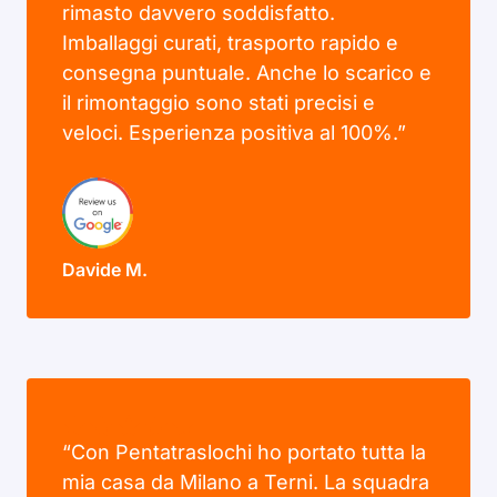
rimasto davvero soddisfatto.
Imballaggi curati, trasporto rapido e
consegna puntuale. Anche lo scarico e
il rimontaggio sono stati precisi e
veloci. Esperienza positiva al 100%.”
Davide M.
“Con Pentatraslochi ho portato tutta la
mia casa da Milano a Terni. La squadra