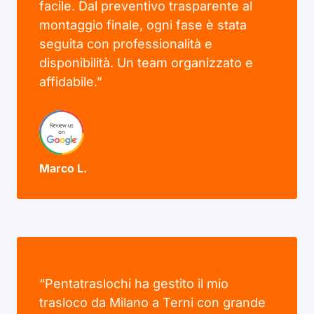
facile. Dal preventivo trasparente al
montaggio finale, ogni fase è stata
seguita con professionalità e
disponibilità. Un team organizzato e
affidabile.”
Marco L.
“Pentatraslochi ha gestito il mio
trasloco da Milano a Terni con grande