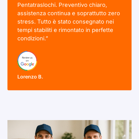
Pentatraslochi. Preventivo chiaro,
assistenza continua e soprattutto zero
stress. Tutto è stato consegnato nei
tempi stabiliti e rimontato in perfette
condizioni.”
Lorenzo B.