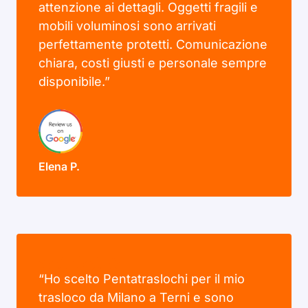
attenzione ai dettagli. Oggetti fragili e
mobili voluminosi sono arrivati
perfettamente protetti. Comunicazione
chiara, costi giusti e personale sempre
disponibile.”
Elena P.
“Ho scelto Pentatraslochi per il mio
trasloco da Milano a Terni e sono