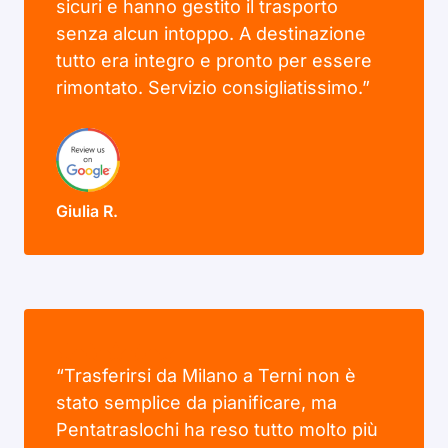
sicuri e hanno gestito il trasporto
senza alcun intoppo. A destinazione
tutto era integro e pronto per essere
rimontato. Servizio consigliatissimo.”
Giulia R.
“Trasferirsi da Milano a Terni non è
stato semplice da pianificare, ma
Pentatraslochi ha reso tutto molto più