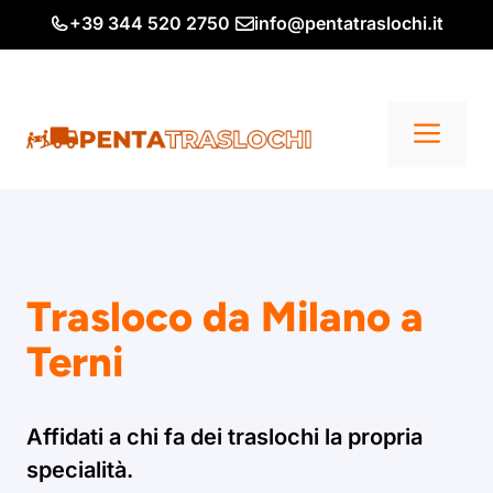
Vai
+39 344 520 2750
info@pentatraslochi.it
al
contenuto
Me
Trasloco da Milano a
Terni
Affidati a chi fa dei traslochi la propria
specialità.