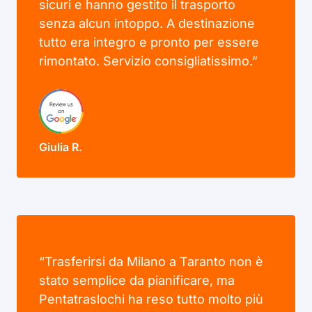
sicuri e hanno gestito il trasporto
senza alcun intoppo. A destinazione
tutto era integro e pronto per essere
rimontato. Servizio consigliatissimo.”
Giulia R.
“Trasferirsi da Milano a Taranto non è
stato semplice da pianificare, ma
Pentatraslochi ha reso tutto molto più