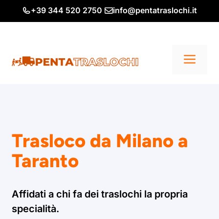
Vai
+39 344 520 2750
info@pentatraslochi.it
al
contenuto
Me
Trasloco da Milano a
Taranto
Affidati a chi fa dei traslochi la propria
specialità.