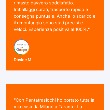
rimasto davvero soddisfatto.
Imballaggi curati, trasporto rapido e
consegna puntuale. Anche lo scarico e
il rimontaggio sono stati precisi e
veloci. Esperienza positiva al 100%.”
Davide M.
“Con Pentatraslochi ho portato tutta la
mia casa da Milano a Taranto. La