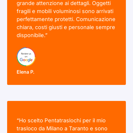
grande attenzione ai dettagli. Oggetti
fragili e mobili voluminosi sono arrivati
perfettamente protetti. Comunicazione
chiara, costi giusti e personale sempre
disponibile.”
Elena P.
“Ho scelto Pentatraslochi per il mio
trasloco da Milano a Taranto e sono