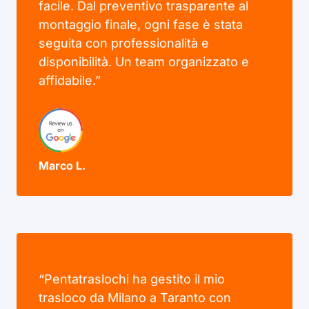
facile. Dal preventivo trasparente al
montaggio finale, ogni fase è stata
seguita con professionalità e
disponibilità. Un team organizzato e
affidabile.”
Marco L.
“Pentatraslochi ha gestito il mio
trasloco da Milano a Taranto con