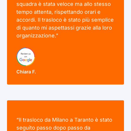
squadra è stata veloce ma allo stesso
tempo attenta, rispettando orari e
accordi. Il trasloco è stato più semplice
di quanto mi aspettassi grazie alla loro
organizzazione.”
Chiara F.
“Il trasloco da Milano a Taranto è stato
seguito passo dopo passo da