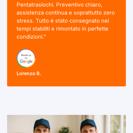
Pentatraslochi. Preventivo chiaro,
assistenza continua e soprattutto zero
stress. Tutto è stato consegnato nei
tempi stabiliti e rimontato in perfette
condizioni.”
Lorenzo B.