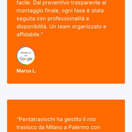
facile. Dal preventivo trasparente al
montaggio finale, ogni fase è stata
seguita con professionalità e
disponibilità. Un team organizzato e
affidabile.”
Marco L.
“Pentatraslochi ha gestito il mio
trasloco da Milano a Palermo con