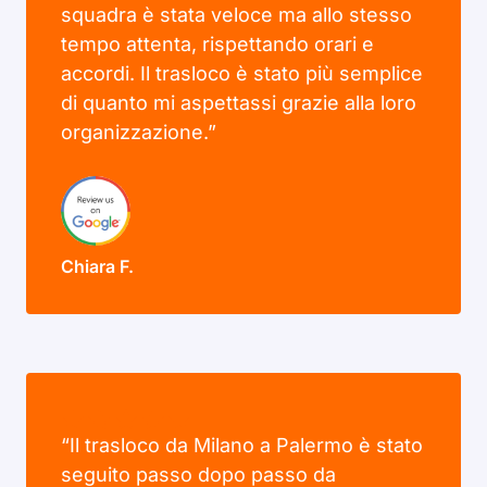
squadra è stata veloce ma allo stesso
tempo attenta, rispettando orari e
accordi. Il trasloco è stato più semplice
di quanto mi aspettassi grazie alla loro
organizzazione.”
Chiara F.
“Il trasloco da Milano a Palermo è stato
seguito passo dopo passo da