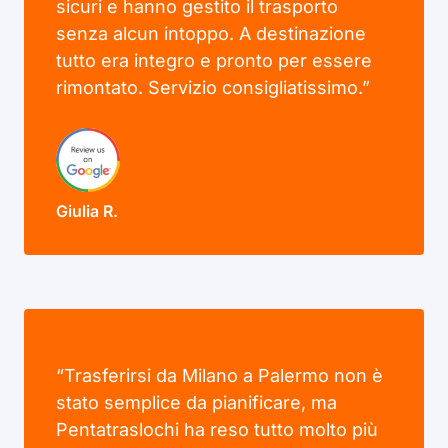
sicuri e hanno gestito il trasporto
senza alcun intoppo. A destinazione
tutto era integro e pronto per essere
rimontato. Servizio consigliatissimo.”
Giulia R.
“Trasferirsi da Milano a Palermo non è
stato semplice da pianificare, ma
Pentatraslochi ha reso tutto molto più