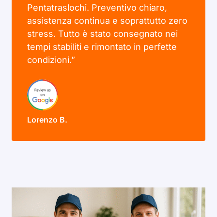
Pentatraslochi. Preventivo chiaro,
assistenza continua e soprattutto zero
stress. Tutto è stato consegnato nei
tempi stabiliti e rimontato in perfette
condizioni.”
Lorenzo B.