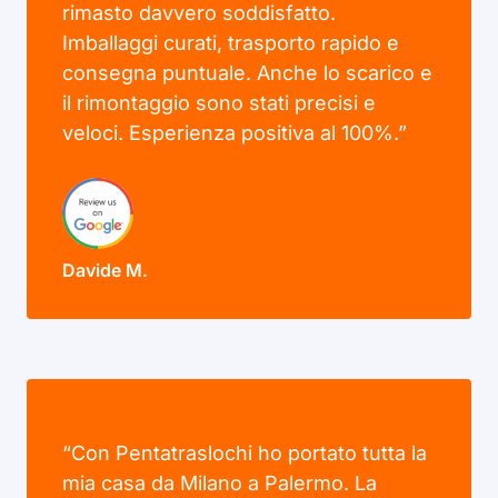
rimasto davvero soddisfatto.
Imballaggi curati, trasporto rapido e
consegna puntuale. Anche lo scarico e
il rimontaggio sono stati precisi e
veloci. Esperienza positiva al 100%.”
Davide M.
“Con Pentatraslochi ho portato tutta la
mia casa da Milano a Palermo. La