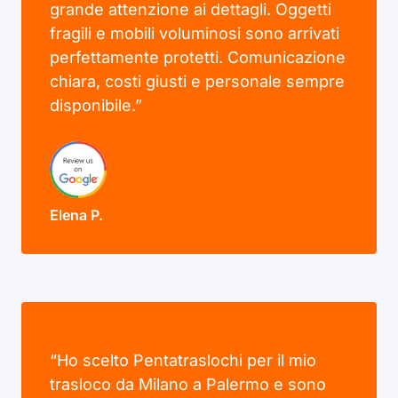
grande attenzione ai dettagli. Oggetti
fragili e mobili voluminosi sono arrivati
perfettamente protetti. Comunicazione
chiara, costi giusti e personale sempre
disponibile.”
Elena P.
“Ho scelto Pentatraslochi per il mio
trasloco da Milano a Palermo e sono