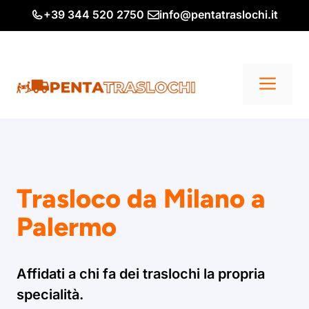
Vai
+39 344 520 2750
info@pentatraslochi.it
al
contenuto
Me
Trasloco da Milano a
Palermo
Affidati a chi fa dei traslochi la propria
specialità.