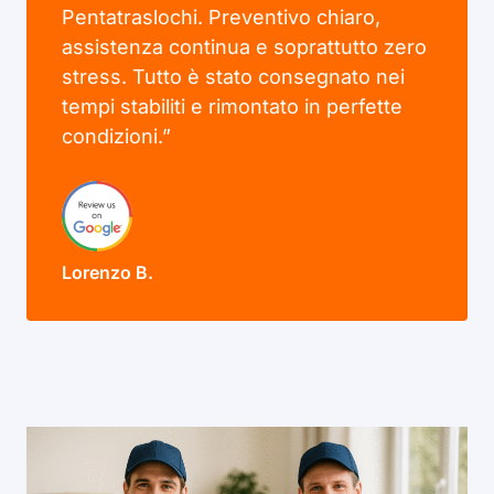
Pentatraslochi. Preventivo chiaro,
assistenza continua e soprattutto zero
stress. Tutto è stato consegnato nei
tempi stabiliti e rimontato in perfette
condizioni.”
Lorenzo B.