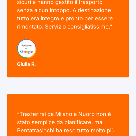
sicuri e hanno gestito il trasporto
senza alcun intoppo. A destinazione
tutto era integro e pronto per essere
rimontato. Servizio consigliatissimo.”
Giulia R.
“Trasferirsi da Milano a Nuoro non è
stato semplice da pianificare, ma
Pentatraslochi ha reso tutto molto più