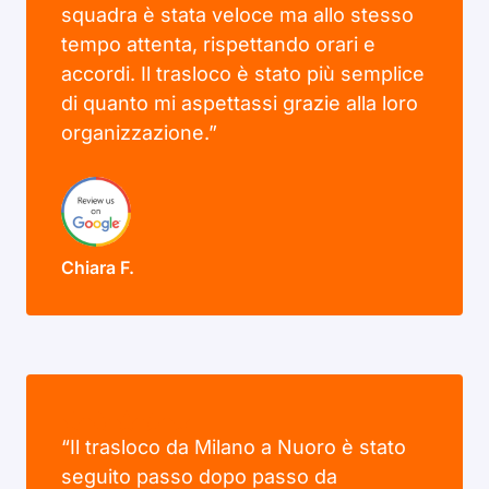
squadra è stata veloce ma allo stesso
tempo attenta, rispettando orari e
accordi. Il trasloco è stato più semplice
di quanto mi aspettassi grazie alla loro
organizzazione.”
Chiara F.
“Il trasloco da Milano a Nuoro è stato
seguito passo dopo passo da