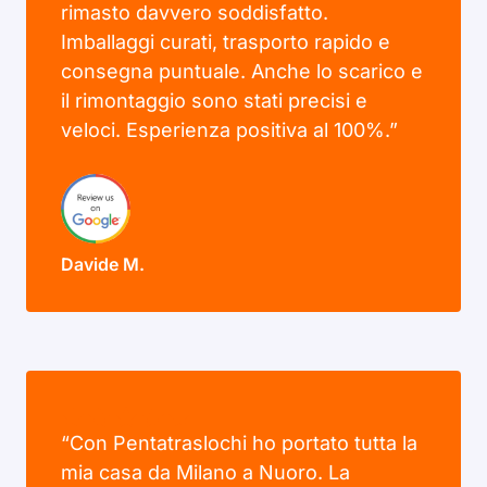
rimasto davvero soddisfatto.
Imballaggi curati, trasporto rapido e
consegna puntuale. Anche lo scarico e
il rimontaggio sono stati precisi e
veloci. Esperienza positiva al 100%.”
Davide M.
“Con Pentatraslochi ho portato tutta la
mia casa da Milano a Nuoro. La