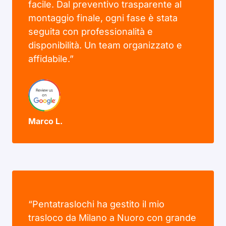
facile. Dal preventivo trasparente al
montaggio finale, ogni fase è stata
seguita con professionalità e
disponibilità. Un team organizzato e
affidabile.”
Marco L.
“Pentatraslochi ha gestito il mio
trasloco da Milano a Nuoro con grande