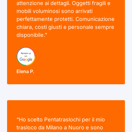
attenzione ai dettagli. Oggetti fragili e
mobili voluminosi sono arrivati
perfettamente protetti. Comunicazione
chiara, costi giusti e personale sempre
disponibile.”
Elena P.
“Ho scelto Pentatraslochi per il mio
trasloco da Milano a Nuoro e sono