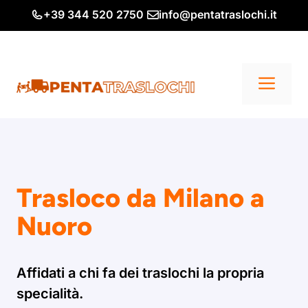
Vai
+39 344 520 2750
info@pentatraslochi.it
al
contenuto
Me
Trasloco da Milano a
Nuoro
Affidati a chi fa dei traslochi la propria
specialità.