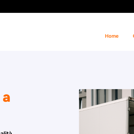
Home
 a
alità.