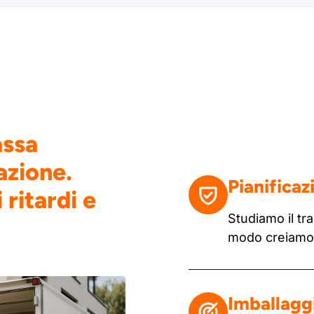
assa
azione.
Pianificaz
 ritardi e
Studiamo il tra
modo creiamo u
Imballaggi