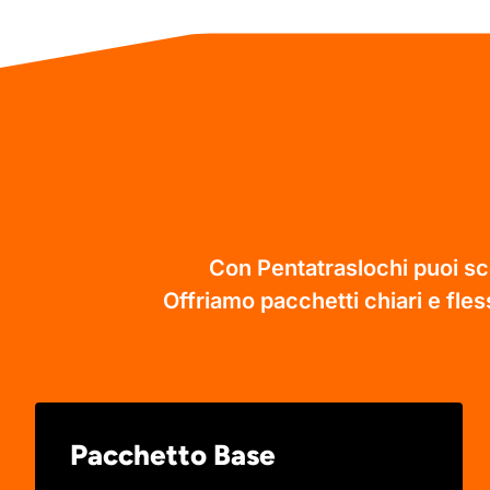
Con Pentatraslochi puoi sce
Offriamo pacchetti chiari e fless
Pacchetto Base