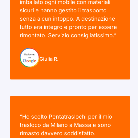
imballato ogni mobile con materiali
sicuri e hanno gestito il trasporto
senza alcun intoppo. A destinazione
tutto era integro e pronto per essere
rimontato. Servizio consigliatissimo.”
Giulia R.
“Ho scelto Pentatraslochi per il mio
trasloco da Milano a Massa e sono
rimasto davvero soddisfatto.