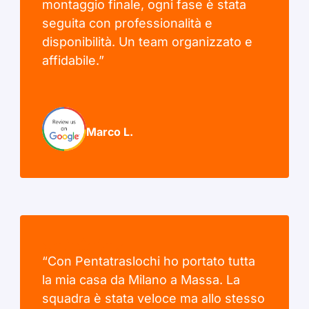
montaggio finale, ogni fase è stata
seguita con professionalità e
disponibilità. Un team organizzato e
affidabile.”
Marco L.
“Con Pentatraslochi ho portato tutta
la mia casa da Milano a Massa. La
squadra è stata veloce ma allo stesso