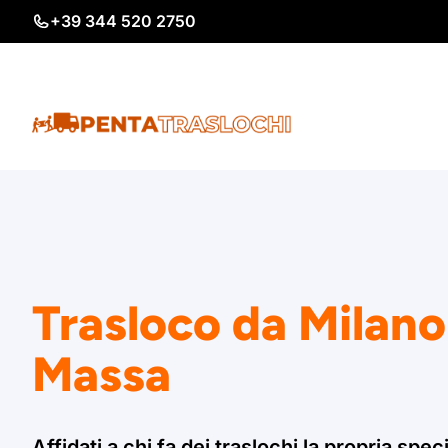
Vai
+39 344 520 2750
al
contenuto
Trasloco da Milano
Massa
Affidati a chi fa dei traslochi la propria speci