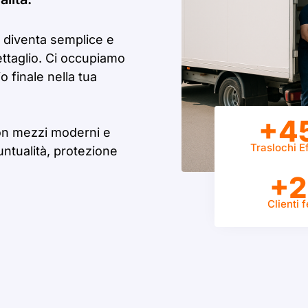
diventa semplice e
ettaglio. Ci occupiamo
 finale nella tua
+4
on mezzi moderni e
Traslochi Ef
untualità, protezione
+2
Clienti f