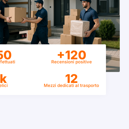
50
+120
fettuati
Recensioni positive
k
12
elici
Mezzi dedicati al trasporto