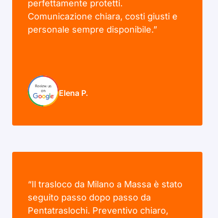
perfettamente protetti.
Comunicazione chiara, costi giusti e
personale sempre disponibile.”
Elena P.
“Il trasloco da Milano a Massa è stato
seguito passo dopo passo da
Pentatraslochi. Preventivo chiaro,