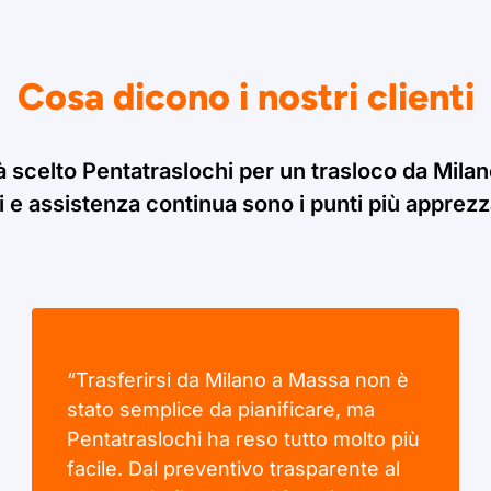
Cosa dicono i nostri clienti
à scelto Pentatraslochi per un trasloco da Mila
i e assistenza continua sono i punti più apprezzat
“Trasferirsi da Milano a Massa non è
stato semplice da pianificare, ma
Pentatraslochi ha reso tutto molto più
facile. Dal preventivo trasparente al