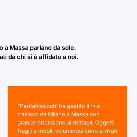
no a Massa parlano da sole.
i da chi si è affidato a noi.
“Pentatraslochi ha gestito il mio
trasloco da Milano a Massa con
grande attenzione ai dettagli. Oggetti
fragili e mobili voluminosi sono arrivati