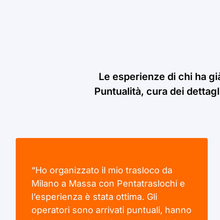
Le esperienze di chi ha gi
Puntualità, cura dei dettagl
“Ho organizzato il mio trasloco da
Milano a Massa con Pentatraslochi e
l’esperienza è stata ottima. Gli
operatori sono arrivati puntuali, hanno