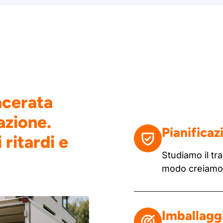
acerata
azione.
Pianificaz
 ritardi e
Studiamo il tra
modo creiamo u
Imballaggi