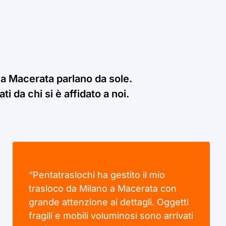
 a Macerata parlano da sole.
i da chi si è affidato a noi.
“Pentatraslochi ha gestito il mio
trasloco da Milano a Macerata con
grande attenzione ai dettagli. Oggetti
fragili e mobili voluminosi sono arrivati