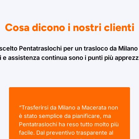
Cosa dicono i nostri clienti
 scelto Pentatraslochi per un trasloco da Milano
i e assistenza continua sono i punti più apprezzat
“Trasferirsi da Milano a Macerata non
è stato semplice da pianificare, ma
Pentatraslochi ha reso tutto molto più
facile. Dal preventivo trasparente al