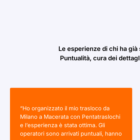
Le esperienze di chi ha già
Puntualità, cura dei dettagl
“Ho organizzato il mio trasloco da
Milano a Macerata con Pentatraslochi
e l’esperienza è stata ottima. Gli
operatori sono arrivati puntuali, hanno