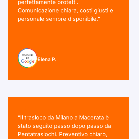
perfettamente protetti.
Comunicazione chiara, costi giusti e
personale sempre disponibile.”
Elena P.
“Il trasloco da Milano a Macerata è
stato seguito passo dopo passo da
Pentatraslochi. Preventivo chiaro,