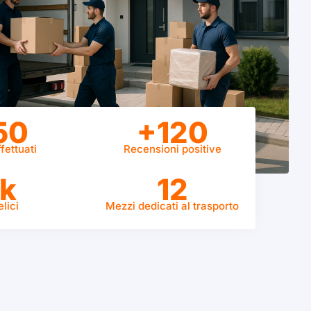
50
+120
fettuati
Recensioni positive
k
12
elici
Mezzi dedicati al trasporto