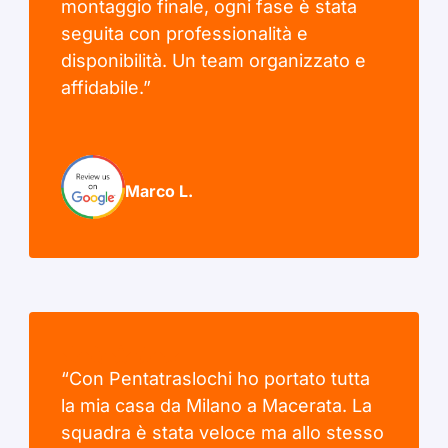
montaggio finale, ogni fase è stata
seguita con professionalità e
disponibilità. Un team organizzato e
affidabile.”
Marco L.
“Con Pentatraslochi ho portato tutta
la mia casa da Milano a Macerata. La
squadra è stata veloce ma allo stesso