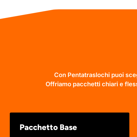
Con Pentatraslochi puoi sceg
Offriamo pacchetti chiari e fless
Pacchetto Base