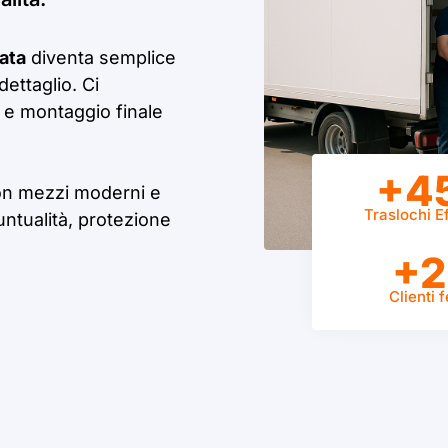
ata
diventa semplice
dettaglio. Ci
 e montaggio finale
+4
on mezzi moderni e
Traslochi Ef
untualità, protezione
+2
Clienti f