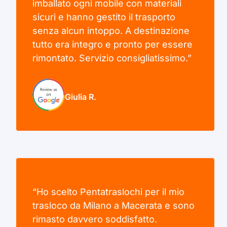
imballato ogni mobile con materiali
sicuri e hanno gestito il trasporto
senza alcun intoppo. A destinazione
tutto era integro e pronto per essere
rimontato. Servizio consigliatissimo.”
Giulia R.
“Ho scelto Pentatraslochi per il mio
trasloco da Milano a Macerata e sono
rimasto davvero soddisfatto.