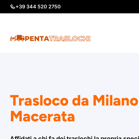
Vai
+39 344 520 2750
al
contenuto
Trasloco da Milano
Macerata
Affidati a chi fa dei traslochi la propria speci