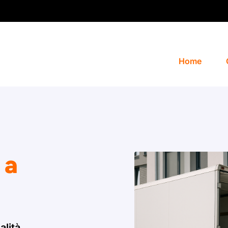
Home
 a
alità.