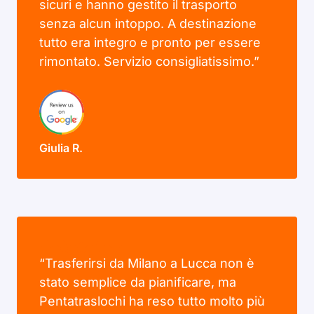
sicuri e hanno gestito il trasporto
senza alcun intoppo. A destinazione
tutto era integro e pronto per essere
rimontato. Servizio consigliatissimo.”
Giulia R.
“Trasferirsi da Milano a Lucca non è
stato semplice da pianificare, ma
Pentatraslochi ha reso tutto molto più