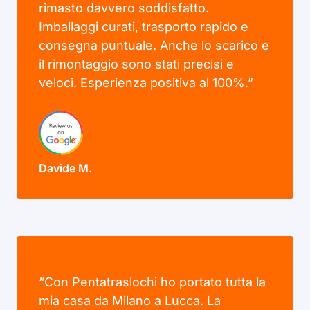
rimasto davvero soddisfatto.
Imballaggi curati, trasporto rapido e
consegna puntuale. Anche lo scarico e
il rimontaggio sono stati precisi e
veloci. Esperienza positiva al 100%.”
Davide M.
“Con Pentatraslochi ho portato tutta la
mia casa da Milano a Lucca. La