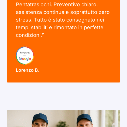
Pentatraslochi. Preventivo chiaro,
assistenza continua e soprattutto zero
stress. Tutto è stato consegnato nei
tempi stabiliti e rimontato in perfette
condizioni.”
Lorenzo B.