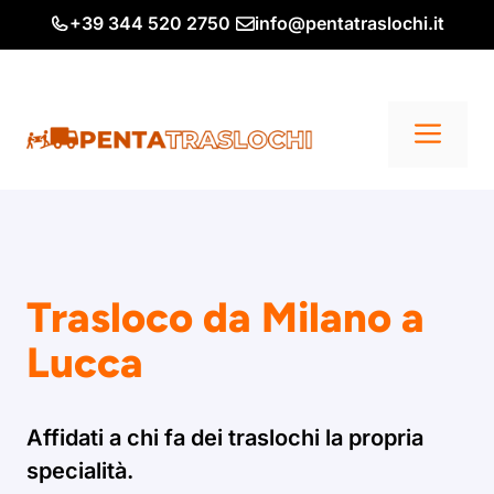
Vai
+39 344 520 2750
info@pentatraslochi.it
al
contenuto
Me
Trasloco da Milano a
Lucca
Affidati a chi fa dei traslochi la propria
specialità.