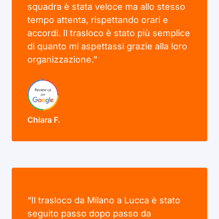
squadra è stata veloce ma allo stesso
tempo attenta, rispettando orari e
accordi. Il trasloco è stato più semplice
di quanto mi aspettassi grazie alla loro
organizzazione.”
Chiara F.
“Il trasloco da Milano a Lucca è stato
seguito passo dopo passo da