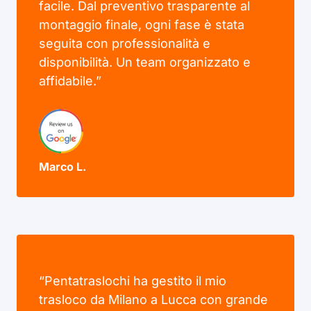
facile. Dal preventivo trasparente al
montaggio finale, ogni fase è stata
seguita con professionalità e
disponibilità. Un team organizzato e
affidabile.”
Marco L.
“Pentatraslochi ha gestito il mio
trasloco da Milano a Lucca con grande