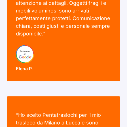
attenzione ai dettagli. Oggetti fragili e
mobili voluminosi sono arrivati
perfettamente protetti. Comunicazione
chiara, costi giusti e personale sempre
disponibile.”
Elena P.
“Ho scelto Pentatraslochi per il mio
trasloco da Milano a Lucca e sono