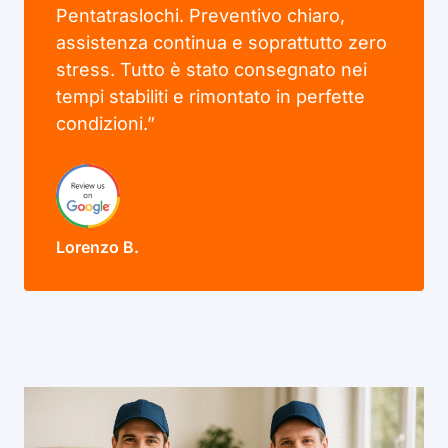
Pentatraslochi. Preventivo chiaro,
assistenza continua e soprattutto zero
stress. Tutto è stato consegnato nei
tempi stabiliti e rimontato in perfette
condizioni.”
Lorenzo B.