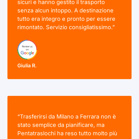
sicuri e hanno gestito il trasporto
senza alcun intoppo. A destinazione
tutto era integro e pronto per essere
rimontato. Servizio consigliatissimo.”
Giulia R.
“Trasferirsi da Milano a Ferrara non è
stato semplice da pianificare, ma
Pentatraslochi ha reso tutto molto più