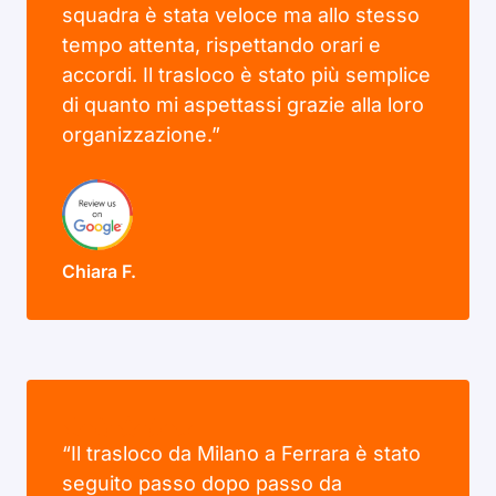
squadra è stata veloce ma allo stesso
tempo attenta, rispettando orari e
accordi. Il trasloco è stato più semplice
di quanto mi aspettassi grazie alla loro
organizzazione.”
Chiara F.
“Il trasloco da Milano a Ferrara è stato
seguito passo dopo passo da