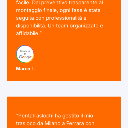
facile. Dal preventivo trasparente al
montaggio finale, ogni fase è stata
seguita con professionalità e
disponibilità. Un team organizzato e
affidabile.”
Marco L.
“Pentatraslochi ha gestito il mio
trasloco da Milano a Ferrara con