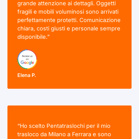
grande attenzione ai dettagli. Oggetti
fragili e mobili voluminosi sono arrivati
perfettamente protetti. Comunicazione
chiara, costi giusti e personale sempre
disponibile.”
Elena P.
“Ho scelto Pentatraslochi per il mio
trasloco da Milano a Ferrara e sono