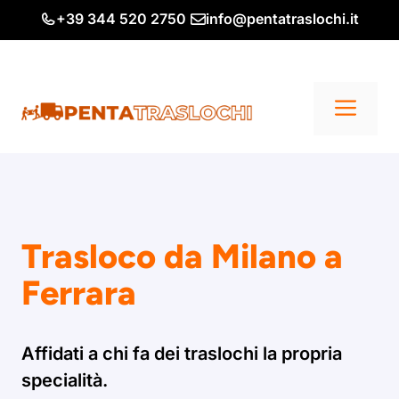
Vai
+39 344 520 2750
info@pentatraslochi.it
al
contenuto
Me
Trasloco da Milano a
Ferrara
Affidati a chi fa dei traslochi la propria
specialità.