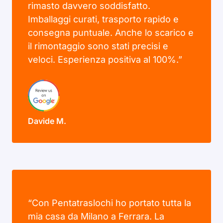
rimasto davvero soddisfatto.
Imballaggi curati, trasporto rapido e
consegna puntuale. Anche lo scarico e
il rimontaggio sono stati precisi e
veloci. Esperienza positiva al 100%.”
Davide M.
“Con Pentatraslochi ho portato tutta la
mia casa da Milano a Ferrara. La