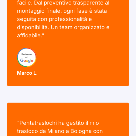
facile. Dal preventivo trasparente al
montaggio finale, ogni fase è stata
seguita con professionalità e
disponibilità. Un team organizzato e
affidabile.”
Marco L.
“Pentatraslochi ha gestito il mio
trasloco da Milano a Bologna con