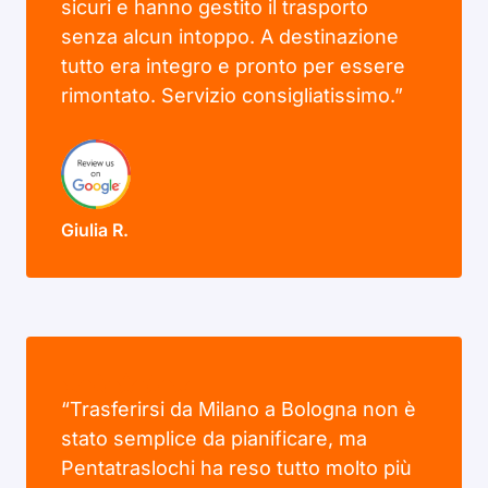
sicuri e hanno gestito il trasporto
senza alcun intoppo. A destinazione
tutto era integro e pronto per essere
rimontato. Servizio consigliatissimo.”
Giulia R.
“Trasferirsi da Milano a Bologna non è
stato semplice da pianificare, ma
Pentatraslochi ha reso tutto molto più