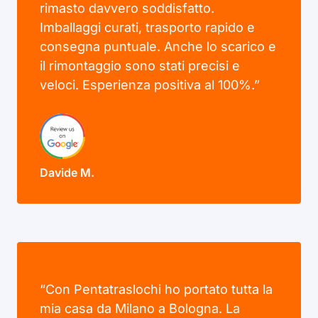
rimasto davvero soddisfatto.
Imballaggi curati, trasporto rapido e
consegna puntuale. Anche lo scarico e
il rimontaggio sono stati precisi e
veloci. Esperienza positiva al 100%.”
Davide M.
“Con Pentatraslochi ho portato tutta la
mia casa da Milano a Bologna. La