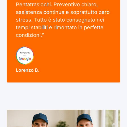
Pentatraslochi. Preventivo chiaro,
assistenza continua e soprattutto zero
stress. Tutto è stato consegnato nei
tempi stabiliti e rimontato in perfette
condizioni.”
Lorenzo B.