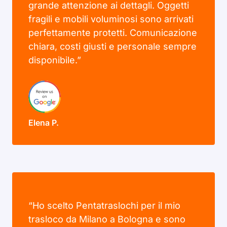
grande attenzione ai dettagli. Oggetti
fragili e mobili voluminosi sono arrivati
perfettamente protetti. Comunicazione
chiara, costi giusti e personale sempre
disponibile.”
Elena P.
“Ho scelto Pentatraslochi per il mio
trasloco da Milano a Bologna e sono