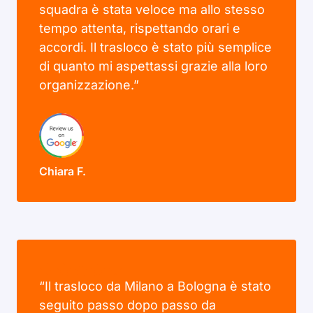
squadra è stata veloce ma allo stesso
tempo attenta, rispettando orari e
accordi. Il trasloco è stato più semplice
di quanto mi aspettassi grazie alla loro
organizzazione.”
Chiara F.
“Il trasloco da Milano a Bologna è stato
seguito passo dopo passo da