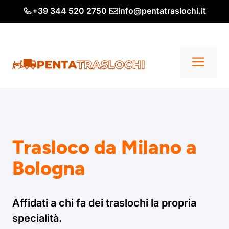
Vai
+39 344 520 2750
info@pentatraslochi.it
al
contenuto
Me
Trasloco da Milano a
Bologna
Affidati a chi fa dei traslochi la propria
specialità.