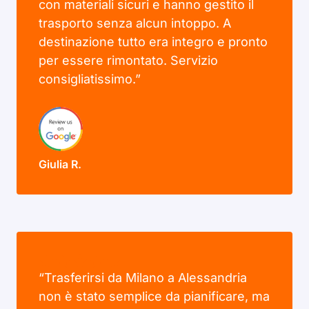
con materiali sicuri e hanno gestito il
trasporto senza alcun intoppo. A
destinazione tutto era integro e pronto
per essere rimontato. Servizio
consigliatissimo.”
Giulia R.
“Trasferirsi da Milano a Alessandria
non è stato semplice da pianificare, ma