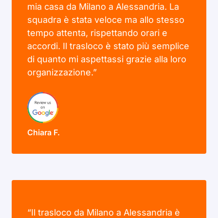
mia casa da Milano a Alessandria. La
squadra è stata veloce ma allo stesso
tempo attenta, rispettando orari e
accordi. Il trasloco è stato più semplice
di quanto mi aspettassi grazie alla loro
organizzazione.”
Chiara F.
“Il trasloco da Milano a Alessandria è