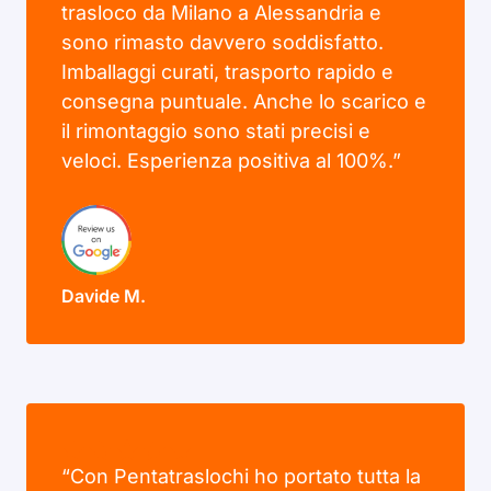
trasloco da Milano a Alessandria e
sono rimasto davvero soddisfatto.
Imballaggi curati, trasporto rapido e
consegna puntuale. Anche lo scarico e
il rimontaggio sono stati precisi e
veloci. Esperienza positiva al 100%.”
Davide M.
“Con Pentatraslochi ho portato tutta la