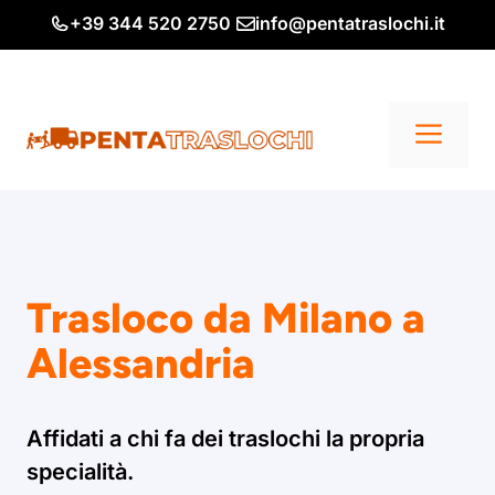
Vai
+39 344 520 2750
info@pentatraslochi.it
al
contenuto
Me
Trasloco da Milano a
Alessandria
Affidati a chi fa dei traslochi la propria
specialità.