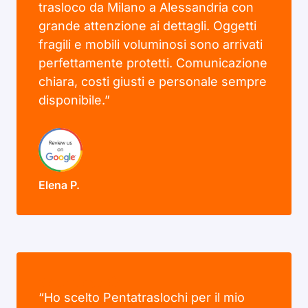
trasloco da Milano a Alessandria con
grande attenzione ai dettagli. Oggetti
fragili e mobili voluminosi sono arrivati
perfettamente protetti. Comunicazione
chiara, costi giusti e personale sempre
disponibile.”
Elena P.
“Ho scelto Pentatraslochi per il mio