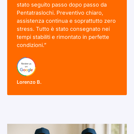
stato seguito passo dopo passo da
Pentatraslochi. Preventivo chiaro,
assistenza continua e soprattutto zero
stress. Tutto è stato consegnato nei
tempi stabiliti e rimontato in perfette
condizioni.”
Lorenzo B.