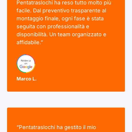
Pentatraslochi ha reso tutto molto più
facile. Dal preventivo trasparente al
montaggio finale, ogni fase è stata
seguita con professionalità e
disponibilità. Un team organizzato e
affidabile.”
Marco L.
“Pentatraslochi ha gestito il mio