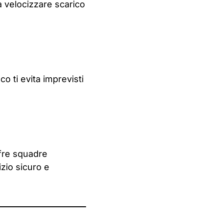
a velocizzare scarico
o ti evita imprevisti
ffre squadre
izio sicuro e