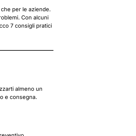
e che per le aziende.
roblemi. Con alcuni
co 7 consigli pratici
izzarti almeno un
rto e consegna.
preventivo