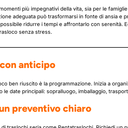
 momenti più impegnativi della vita, sia per le famigli
one adeguata può trasformarsi in fonte di ansia e p
ossibile ridurre i tempi e affrontarlo con serenità. Ec
rasloco senza stress.
a con anticipo
sloco ben riuscito è la programmazione. Inizia a organ
 le date principali: sopralluogo, imballaggio, traspo
 un preventivo chiaro
 di traslochi seria come Pentatraslochi. Richiedi un 